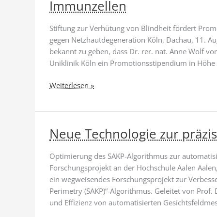
Immunzellen
Stiftung zur Verhütung von Blindheit fördert Pro
gegen Netzhautdegeneration Köln, Dachau, 11. Augu
bekannt zu geben, dass Dr. rer. nat. Anne Wolf v
Uniklinik Köln ein Promotionsstipendium in Höhe 
Neue
Weiterlesen »
Hoffnung
für
Patienten
Neue Technologie zur präzi
mit
Netzhautdegeneration:
Innovative
Optimierung des SAKP-Algorithmus zur automatisi
Behandlung
Forschungsprojekt an der Hochschule Aalen Aalen,
durch
ein wegweisendes Forschungsprojekt zur Verbesse
gezielte
Perimetry (SAKP)“-Algorithmus. Geleitet von Prof. D
Steuerung
und Effizienz von automatisierten Gesichtsfeldme
von