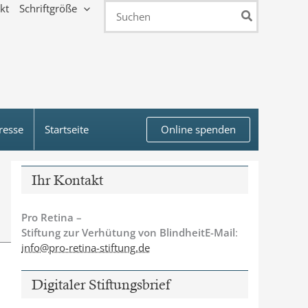
kt
Schriftgröße
Search
for:
resse
Startseite
Online spenden
Ihr Kontakt
Pro Retina –
Stiftung zur Verhütung von BlindheitE-Mail
:
info@pro-retina-stiftung.de
Digitaler Stiftungsbrief