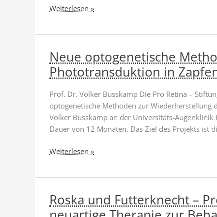
Immunzellen
Neue
Weiterlesen »
Technologie
zur
präzisen
Neue optogenetische Metho
Augendiagnostik
Phototransduktion in Zapf
Prof. Dr. Volker Busskamp Die Pro Retina – Stiftu
optogenetische Methoden zur Wiederherstellung d
Volker Busskamp an der Universitäts-Augenklinik 
Dauer von 12 Monaten. Das Ziel des Projekts ist 
Neue
Weiterlesen »
optogenetische
Methoden
zur
Roska und Futterknecht – Pr
Wiederherstellung
der
neuartige Therapie zur Be