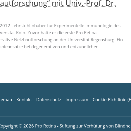
tforschung“ mit Univ.-Prof. Dr.
it 2012 Lehrstuhlinhaber für Experimentelle Immunologie des
sität Köln. Zuvor hatte er die erste Pro Retina
nerative Netzhautforschung an der Universität Regensburg. Ein
rapieansätze bei degenerativen und entzündlichen
itemap
Kontakt
Datenschutz
Impressum
Cookie-Richtlinie (
opyright © 2026 Pro Retina - Stiftung zur Verhütung von Blindhei