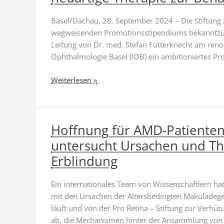
Phototransduktion
in
Basel/Dachau, 28. September 2024 – Die Stiftung z
Zapfenphotorezeptoren
wegweisenden Promotionsstipendiums bekanntzug
Leitung von Dr. med. Stefan Futterknecht am reno
Ophthalmologie Basel (IOB) ein ambitioniertes Pro
Roska
Weiterlesen »
und
Futterknecht
–
Hoffnung für AMD-Patienten
Promotionsstipendium
zielt
untersucht Ursachen und Th
auf
Erblindung
neuartige
Therapie
Ein internationales Team von Wissenschaftlern hat
zur
mit den Ursachen der Altersbedingten Makuladegen
Behandlung
läuft und von der Pro Retina – Stiftung zur Verhüt
von
ab, die Mechanismen hinter der Ansammlung von
AMD