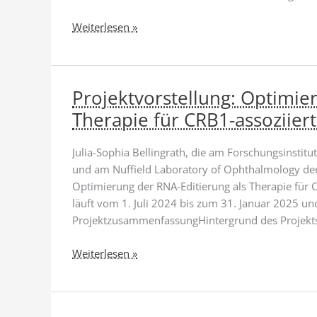
ab
Hoffnung
Weiterlesen »
für
AMD-
Patienten:
Projektvorstellung: Optimie
Neues
Forschungsprojekt
Therapie für CRB1-assoziie
untersucht
Ursachen
Julia-Sophia Bellingrath, die am Forschungsinstit
und
und am Nuffield Laboratory of Ophthalmology der 
Therapien
Optimierung der RNA-Editierung als Therapie für
zur
läuft vom 1. Juli 2024 bis zum 31. Januar 2025 u
Verhütung
ProjektzusammenfassungHintergrund des Projekts 
von
Erblindung
Projektvorstellung:
Weiterlesen »
Optimierung
der
RNA-