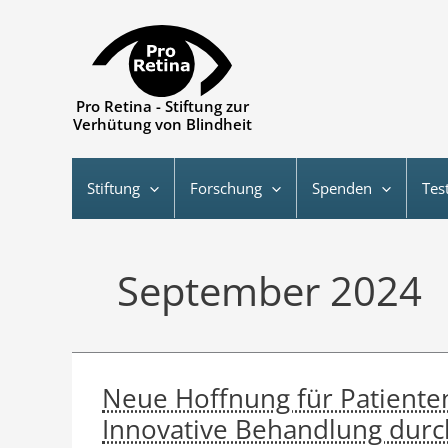
Zum
Inhalt
springen
Pro Retina - Stiftung zur
Verhütung von Blindheit
Stiftung
Forschung
Spenden
Tes
September 2024
Neue Hoffnung für Patiente
Innovative Behandlung durc