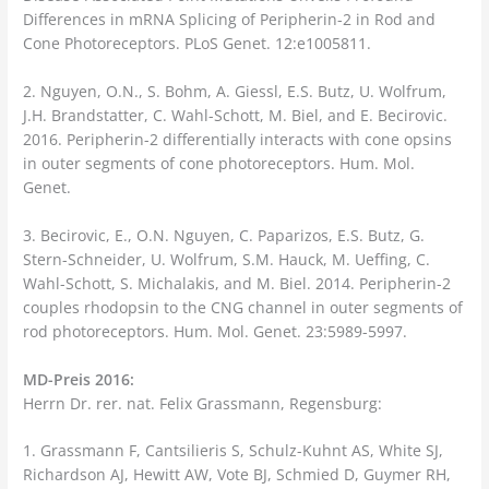
Differences in mRNA Splicing of Peripherin-2 in Rod and
Cone Photoreceptors. PLoS Genet. 12:e1005811.
2. Nguyen, O.N., S. Bohm, A. Giessl, E.S. Butz, U. Wolfrum,
J.H. Brandstatter, C. Wahl-Schott, M. Biel, and E. Becirovic.
2016. Peripherin-2 differentially interacts with cone opsins
in outer segments of cone photoreceptors. Hum. Mol.
Genet.
3. Becirovic, E., O.N. Nguyen, C. Paparizos, E.S. Butz, G.
Stern-Schneider, U. Wolfrum, S.M. Hauck, M. Ueffing, C.
Wahl-Schott, S. Michalakis, and M. Biel. 2014. Peripherin-2
couples rhodopsin to the CNG channel in outer segments of
rod photoreceptors. Hum. Mol. Genet. 23:5989-5997.
MD-Preis 2016:
Herrn Dr. rer. nat. Felix Grassmann, Regensburg:
1. Grassmann F, Cantsilieris S, Schulz-Kuhnt AS, White SJ,
Richardson AJ, Hewitt AW, Vote BJ, Schmied D, Guymer RH,