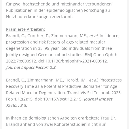
für zwei hochstehende und miteinander verbundenen
Publikationen in der epidemiologischen Forschung zu
Netzhauterkrankungen zuerkannt.
Prämierte Arbeiten:
Brandl, C., Günther, F., Zimmermann, ME.,
et al
. Incidence,
progression and risk factors of age-related macular
degeneration in 35–95-year- old individuals from three
jointly designed German cohort studies. BMJ Open Ophth
2022;7:e000912. doi:10.1136/bmjophth-2021-000912.
Journal Impact Factor: 2,3.
Brandl, C., Zimmermann, ME., Herold, JM.,
et al
. Photostress
Recovery Time as a Potential Predictive Biomarker for Age-
Related Macular Degeneration. Transl Vis Sci Technol. 2023
Feb 1;12(2):15. doi: 10.1167/tvst.12.2.15.
Journal Impact
Factor: 3,3.
In ihren epidemiologischen Arbeiten erarbeitete Frau Dr.
Brandl anhand von zwei Kohortenstudien nicht nur