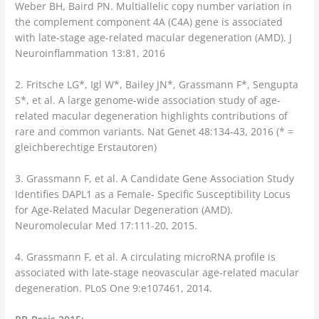
Weber BH, Baird PN. Multiallelic copy number variation in
the complement component 4A (C4A) gene is associated
with late-stage age-related macular degeneration (AMD). J
Neuroinflammation 13:81, 2016
2. Fritsche LG*, Igl W*, Bailey JN*, Grassmann F*, Sengupta
S*, et al. A large genome-wide association study of age-
related macular degeneration highlights contributions of
rare and common variants. Nat Genet 48:134-43, 2016 (* =
gleichberechtige Erstautoren)
3. Grassmann F, et al. A Candidate Gene Association Study
Identifies DAPL1 as a Female- Specific Susceptibility Locus
for Age-Related Macular Degeneration (AMD).
Neuromolecular Med 17:111-20, 2015.
4. Grassmann F, et al. A circulating microRNA profile is
associated with late-stage neovascular age-related macular
degeneration. PLoS One 9:e107461, 2014.