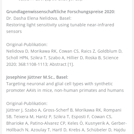
Grundlagenwissenschaftliche Forschungspreise 2020:
Dr. Dasha Elena Nelidova, Basel:
Restoring light sensitivity using tunable near-infrared
sensors
Original-Publikation:
Nelidova D, Morikawa RK, Cowan CS, Raics Z, Goldblum D,
Scholl HPN, Szikra T, Szabo A, Hillier D, Roska B, Science
2020; 368:1108-1113; Abstract [1].
Josephine Jüttner M.Sc., Basel:
Targeting neuronal and glial cell types with synthetic
promoter AAVs in mice, non-human primates and humans
Original-Publikation:
Jüttner J, Szabo A, Gross-Scherf B, Morikawa RK, Rompani
SB, Teixera M, Hantz P, Szikra T, Esposti F, Cowan CS,
Bharioke A, Patino-Alvarez CP, Keles Ö, Kusnyerik A, Gerber-
Hollbach N, Azoulay T, Hartl D, Krebs A, Schübeler D, Hajdu