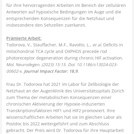
für ihre hervorragenden Arbeiten im Bereich der zellulären
Antworten auf hypoxische Bedingungen im Auge und die
entsprechenden Konsequenzen für die Netzhaut und
insbesondere den Sehzellen zuerkannt.
Prämierte Arbeit:
Todorova, V., Stauffacher, M.F., Ravotto, L.,
et al
. Deficits in
mitochondrial TCA cycle and OXPHOS precede rod
photoreceptor degeneration during chronic HIF activation.
Mol. Neurodegen. (2023) 15:15. Doi: 10.1186/s13024-023-
00602-x
.
Journal Impact Factor: 18,9.
Frau Dr. Todorova hat 2021 im Labor für Zellbiologie der
Netzhaut an der Augenklinik des Universitätsspitals Zürich
zum Thema der metabolischen Konsequenzen einer
chronischen Aktivierung der Hypoxie-induzierten
Transkriptionsfaktoren HIF1 und HIF2 promoviert. Ihre
wissenschaftlichen Arbeiten hat sie im gleichen Labor als
Postdoc bis 2022 weitergeführt und zum Abschluss
gebracht. Der Preis wird Dr. Todorova für ihre Hauptarbeit