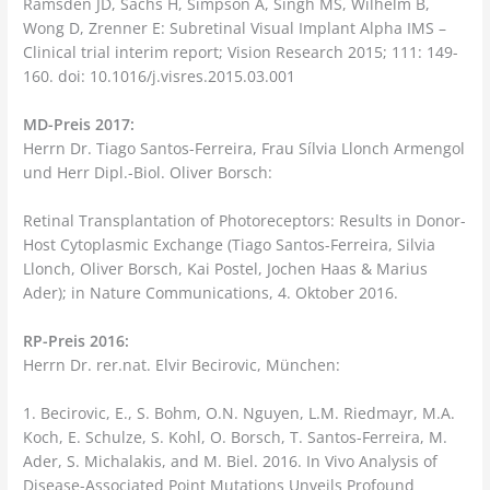
Ramsden JD, Sachs H, Simpson A, Singh MS, Wilhelm B,
Wong D, Zrenner E: Subretinal Visual Implant Alpha IMS –
Clinical trial interim report; Vision Research 2015; 111: 149-
160. doi: 10.1016/j.visres.2015.03.001
MD-Preis 2017:
Herrn Dr. Tiago Santos-Ferreira, Frau Sílvia Llonch Armengol
und Herr Dipl.-Biol. Oliver Borsch:
Retinal Transplantation of Photoreceptors: Results in Donor-
Host Cytoplasmic Exchange (Tiago Santos-Ferreira, Silvia
Llonch, Oliver Borsch, Kai Postel, Jochen Haas & Marius
Ader); in Nature Communications, 4. Oktober 2016.
RP-Preis 2016:
Herrn Dr. rer.nat. Elvir Becirovic, München:
1. Becirovic, E., S. Bohm, O.N. Nguyen, L.M. Riedmayr, M.A.
Koch, E. Schulze, S. Kohl, O. Borsch, T. Santos-Ferreira, M.
Ader, S. Michalakis, and M. Biel. 2016. In Vivo Analysis of
Disease-Associated Point Mutations Unveils Profound