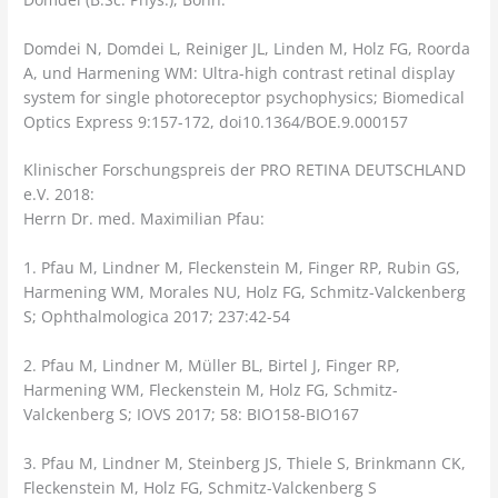
Domdei N, Domdei L, Reiniger JL, Linden M, Holz FG, Roorda
A, und Harmening WM: Ultra-high contrast retinal display
system for single photoreceptor psychophysics; Biomedical
Optics Express 9:157-172, doi10.1364/BOE.9.000157
Klinischer Forschungspreis der PRO RETINA DEUTSCHLAND
e.V. 2018:
Herrn Dr. med. Maximilian Pfau:
1. Pfau M, Lindner M, Fleckenstein M, Finger RP, Rubin GS,
Harmening WM, Morales NU, Holz FG, Schmitz-Valckenberg
S; Ophthalmologica 2017; 237:42-54
2. Pfau M, Lindner M, Müller BL, Birtel J, Finger RP,
Harmening WM, Fleckenstein M, Holz FG, Schmitz-
Valckenberg S; IOVS 2017; 58: BIO158-BIO167
3. Pfau M, Lindner M, Steinberg JS, Thiele S, Brinkmann CK,
Fleckenstein M, Holz FG, Schmitz-Valckenberg S