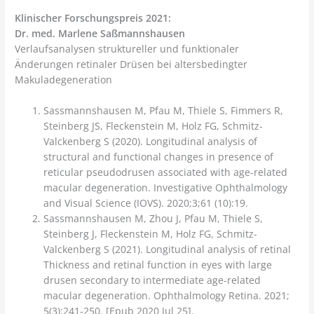
Klinischer Forschungspreis 2021:
Dr. med. Marlene Saßmannshausen
Verlaufsanalysen struktureller und funktionaler
Änderungen retinaler Drüsen bei altersbedingter
Makuladegeneration
Sassmannshausen M, Pfau M, Thiele S, Fimmers R,
Steinberg JS, Fleckenstein M, Holz FG, Schmitz-
Valckenberg S (2020). Longitudinal analysis of
structural and functional changes in presence of
reticular pseudodrusen associated with age-related
macular degeneration. Investigative Ophthalmology
and Visual Science (IOVS). 2020;3;61 (10):19.
Sassmannshausen M, Zhou J, Pfau M, Thiele S,
Steinberg J, Fleckenstein M, Holz FG, Schmitz-
Valckenberg S (2021). Longitudinal analysis of retinal
Thickness and retinal function in eyes with large
drusen secondary to intermediate age-related
macular degeneration. Ophthalmology Retina. 2021;
5(3):241-250. [Epub 2020 Jul 25].