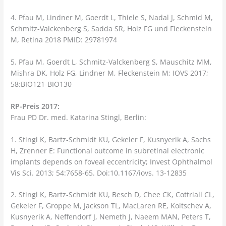
4. Pfau M, Lindner M, Goerdt L, Thiele S, Nadal J, Schmid M,
Schmitz-Valckenberg S, Sadda SR, Holz FG und Fleckenstein
M, Retina 2018 PMID: 29781974
5. Pfau M, Goerdt L, Schmitz-Valckenberg S, Mauschitz MM,
Mishra DK, Holz FG, Lindner M, Fleckenstein M; IOVS 2017;
58:BIO121-BIO130
RP-Preis 2017:
Frau PD Dr. med. Katarina Stingl, Berlin:
1. Stingl K, Bartz-Schmidt KU, Gekeler F, Kusnyerik A, Sachs
H, Zrenner E: Functional outcome in subretinal electronic
implants depends on foveal eccentricity; Invest Ophthalmol
Vis Sci. 2013; 54:7658-65. Doi:10.1167/iovs. 13-12835
2. Stingl K, Bartz-Schmidt KU, Besch D, Chee CK, Cottriall CL,
Gekeler F, Groppe M, Jackson TL, MacLaren RE, Koitschev A,
Kusnyerik A, Neffendorf J, Nemeth J, Naeem MAN, Peters T,