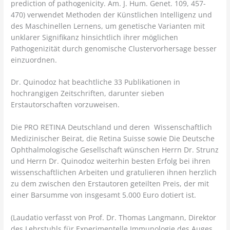
prediction of pathogenicity. Am. J. Hum. Genet. 109, 457-
470) verwendet Methoden der Künstlichen Intelligenz und
des Maschinellen Lernens, um genetische Varianten mit
unklarer Signifikanz hinsichtlich ihrer möglichen
Pathogenizität durch genomische Clustervorhersage besser
einzuordnen.
Dr. Quinodoz hat beachtliche 33 Publikationen in
hochrangigen Zeitschriften, darunter sieben
Erstautorschaften vorzuweisen.
Die PRO RETINA Deutschland und deren Wissenschaftlich
Medizinischer Beirat, die Retina Suisse sowie Die Deutsche
Ophthalmologische Gesellschaft wünschen Herrn Dr. Strunz
und Herrn Dr. Quinodoz weiterhin besten Erfolg bei ihren
wissenschaftlichen Arbeiten und gratulieren ihnen herzlich
zu dem zwischen den Erstautoren geteilten Preis, der mit
einer Barsumme von insgesamt 5.000 Euro dotiert ist.
(Laudatio verfasst von Prof. Dr. Thomas Langmann, Direktor
des Lehrstuhls für Experimentelle Immunologie des Auges