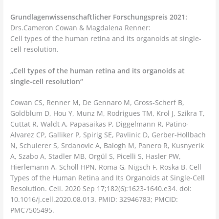
Grundlagenwissenschaftlicher Forschungspreis 2021:
Drs.Cameron Cowan & Magdalena Renner:
Cell types of the human retina and its organoids at single-
cell resolution.
„Cell types of the human retina and its organoids at
single-cell resolution“
Cowan CS, Renner M, De Gennaro M, Gross-Scherf B,
Goldblum D, Hou Y, Munz M, Rodrigues TM, Krol J, Szikra T,
Cuttat R, Waldt A, Papasaikas P, Diggelmann R, Patino-
Alvarez CP, Galliker P, Spirig SE, Pavlinic D, Gerber-Hollbach
N, Schuierer S, Srdanovic A, Balogh M, Panero R, Kusnyerik
A, Szabo A, Stadler MB, Orgül S, Picelli S, Hasler PW,
Hierlemann A, Scholl HPN, Roma G, Nigsch F, Roska B. Cell
Types of the Human Retina and Its Organoids at Single-Cell
Resolution. Cell. 2020 Sep 17;182(6):1623-1640.e34. doi:
10.1016/j.cell.2020.08.013. PMID: 32946783; PMCID:
PMC7505495.