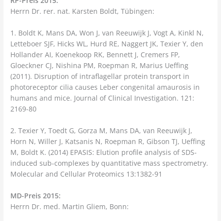
RP-Preis 2015:
Herrn Dr. rer. nat. Karsten Boldt, Tübingen:
1. Boldt K, Mans DA, Won J, van Reeuwijk J, Vogt A, Kinkl N,
Letteboer SJF, Hicks WL, Hurd RE, Naggert JK, Texier Y, den
Hollander AI, Koenekoop RK, Bennett J, Cremers FP,
Gloeckner CJ, Nishina PM, Roepman R, Marius Ueffing
(2011). Disruption of intraflagellar protein transport in
photoreceptor cilia causes Leber congenital amaurosis in
humans and mice. Journal of Clinical Investigation. 121:
2169-80
2. Texier Y, Toedt G, Gorza M, Mans DA, van Reeuwijk J,
Horn N, Willer J, Katsanis N, Roepman R, Gibson TJ, Ueffing
M, Boldt K. (2014) EPASIS: Elution profile analysis of SDS-
induced sub-complexes by quantitative mass spectrometry.
Molecular and Cellular Proteomics 13:1382-91
MD-Preis 2015:
Herrn Dr. med. Martin Gliem, Bonn: