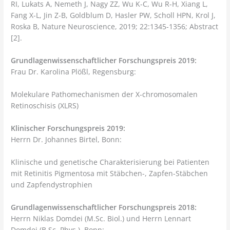
RI, Lukats A, Nemeth J, Nagy ZZ, Wu K-C, Wu R-H, Xiang L,
Fang X-L, Jin Z-B, Goldblum D, Hasler PW, Scholl HPN, Krol J,
Roska B, Nature Neuroscience, 2019; 22:1345-1356; Abstract
[2].
Grundlagenwissenschaftlicher Forschungspreis 2019:
Frau Dr. Karolina Plößl, Regensburg:
Molekulare Pathomechanismen der X-chromosomalen
Retinoschisis (XLRS)
Klinischer Forschungspreis 2019:
Herrn Dr. Johannes Birtel, Bonn:
Klinische und genetische Charakterisierung bei Patienten
mit Retinitis Pigmentosa mit Stäbchen-, Zapfen-Stäbchen
und Zapfendystrophien
Grundlagenwissenschaftlicher Forschungspreis 2018:
Herrn Niklas Domdei (M.Sc. Biol.) und Herrn Lennart
Domdei (B.Sc. Phys.), Bonn: