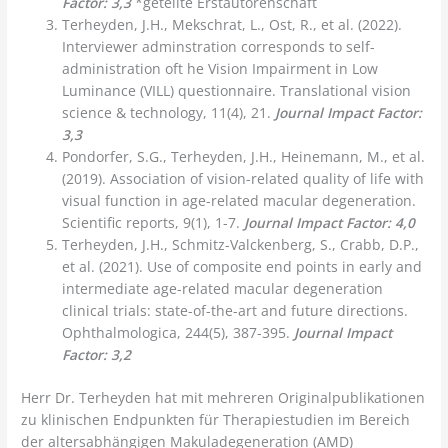
Factor: 3,3
*geteilte Erstautorenschaft
Terheyden, J.H., Mekschrat, L., Ost, R., et al. (2022).
Interviewer adminstration corresponds to self-
administration oft he Vision Impairment in Low
Luminance (VILL) questionnaire. Translational vision
science & technology, 11(4), 21.
Journal Impact Factor:
3,3
Pondorfer, S.G., Terheyden, J.H., Heinemann, M., et al.
(2019). Association of vision-related quality of life with
visual function in age-related macular degeneration.
Scientific reports, 9(1), 1-7.
Journal Impact Factor: 4,0
Terheyden, J.H., Schmitz-Valckenberg, S., Crabb, D.P.,
et al. (2021). Use of composite end points in early and
intermediate age-related macular degeneration
clinical trials: state-of-the-art and future directions.
Ophthalmologica, 244(5), 387-395.
Journal Impact
Factor: 3,2
Herr Dr. Terheyden hat mit mehreren Originalpublikationen
zu klinischen Endpunkten für Therapiestudien im Bereich
der altersabhängigen Makuladegeneration (AMD)