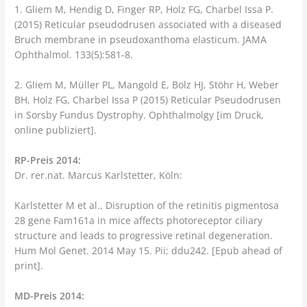
1. Gliem M, Hendig D, Finger RP, Holz FG, Charbel Issa P.
(2015) Reticular pseudodrusen associated with a diseased
Bruch membrane in pseudoxanthoma elasticum. JAMA
Ophthalmol. 133(5):581-8.
2. Gliem M, Müller PL, Mangold E, Bolz HJ, Stöhr H, Weber
BH, Holz FG, Charbel Issa P (2015) Reticular Pseudodrusen
in Sorsby Fundus Dystrophy. Ophthalmolgy [im Druck,
online publiziert].
RP-Preis 2014:
Dr. rer.nat. Marcus Karlstetter, Köln:
Karlstetter M et al., Disruption of the retinitis pigmentosa
28 gene Fam161a in mice affects photoreceptor ciliary
structure and leads to progressive retinal degeneration.
Hum Mol Genet. 2014 May 15. Pii; ddu242. [Epub ahead of
print].
MD-Preis 2014: