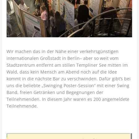
Wir machen das in der Nähe einer verkehrsgünstigen
internationalen Großstadt in Berlin– aber so weit vom
Stadtzentrum entfernt am stillen Templiner See mitten im
Wald, dass kein Mensch am Abend noch auf die Idee
kommt in die nächste Bar zu verschwinden. Dafür gibt’s bei
uns die beliebte „Swinging Poster-Session“ mit einer Swing
Band, freien Getränken und Begegnungen der
Teilnehmenden. In diesem Jahr waren es 200 angemeldete
Teilnehmende.