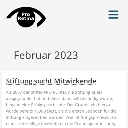
Zum
Inhalt
springen
Februar 2023
Stiftung sucht Mitwirkende
Als 2007 der Stifter PRO RETINA die Stiftung quasi
ausgegründet hat und diese dann selbstständig wurde,
begann eine Erfolgsgeschichte. Der Grundstein hierzu
wurde bereits 1996 gelegt, als die ersten Spenden für die
Stiftung eingeworben wurden. Zwei Stiftungsprofessuren,
eine sechsstellige Investition in die Grundlagenforschung