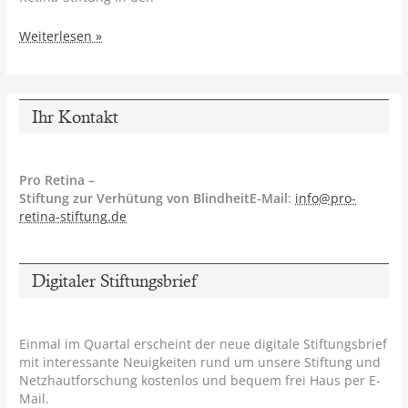
Gen-
Weiterlesen »
Plus
spendet
10.000
Euro
Ihr Kontakt
an
die
Pro
Pro Retina –
Retina-
Stiftung zur Verhütung von BlindheitE-Mail
:
info@pro-
Stiftung
retina-stiftung.de
Digitaler Stiftungsbrief
Einmal im Quartal erscheint der neue digitale Stiftungsbrief
mit interessante Neuigkeiten rund um unsere Stiftung und
Netzhautforschung kostenlos und bequem frei Haus per E-
Mail.