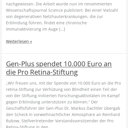
nachgewiesen. Die Arbeit wurde nun im renommierten
Wissenschaftsjournal Science publiziert. Bei einer Vielzahl
von degenerativen Netzhauterkrankungen, die zur
Erblindung führen, findet eine chronische
Immunaktivierung im Auge […]
Frühes
Weiterlesen »
Übergewicht
führt
später
Gen-Plus spendet 10.000 Euro an
zu
die Pro Retina-Stiftung
Augenschäden
„Wir freuen uns, mit der Spende von 10.000 Euro an die Pro
retina-Stiftung zur Verhütung von Blindheit einen Teil der
von der Stiftung initiierten Forschungsaktivitäten im Kampf
gegen Erblindung unterstützen zu können.“ Der
Geschäftsführer der Gen-Plus Dr. Markus Dachtler übergab
den Scheck in vorweihnachtlicher Atmosphäre an Reinhard
Rubow, Stellvertretender Vorstandsvorsitzender der Pro
Retina-Stiftung in den