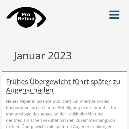
Zum
Inhalt
springen
Januar 2023
Frühes Übergewicht führt später zu
Augenschäden
Neues Paper in Science publiziert Ein internationales
Kooperationsprojekt unter Beteiligung des Lehrstuhls für
Immunologie des Auges an der Uniklinik Köln und
der Medizinischen Fakultät hat den Zusammenhang von
frühem Übergewicht mit späteren Augenerkrankungen