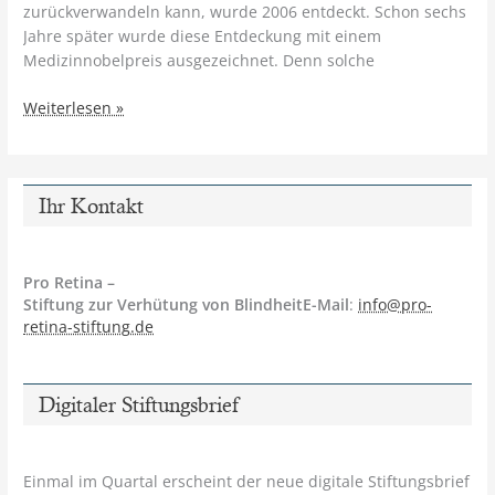
zurückverwandeln kann, wurde 2006 entdeckt. Schon sechs
Jahre später wurde diese Entdeckung mit einem
Medizinnobelpreis ausgezeichnet. Denn solche
Maßgeschneiderte
Weiterlesen »
menschliche
Stammzellen
–
Aktuelles
Ihr Kontakt
aus
dem
Newsletter
Pro Retina –
der
Stiftung zur Verhütung von BlindheitE-Mail
:
info@pro-
Pro
retina-stiftung.de
Retina
Digitaler Stiftungsbrief
Einmal im Quartal erscheint der neue digitale Stiftungsbrief