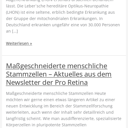
lässt. Die Leber´sche hereditäre Optikus-Neuropathie
(LHON) ist eine seltene, erblich bedingte Erkrankung aus
der Gruppe der mitochondrialen Erkrankungen. In
Deutschland erkranken ungefähr eine von 30.000 Personen
an […]
LHON:
Weiterlesen »
Verbesserung
der
Sehfähigkeit
Maßgeschneiderte menschliche
dank
Stammzellen – Aktuelles aus dem
neuartiger
Newsletter der Pro Retina
Gentherapie
Maßgeschneiderte menschliche Stammzellen Heute
möchten wir gerne einen etwas längeren Artikel zu einer
neuen Entwicklung im Bereich der Stammzellforschung
weiterleiten, auch wenn der Inhalt sehr detaillreich und
langfristig scheint. Wie man ausdifferenzierte, spezialisierte
Körperzellen in pluripotente Stammzellen