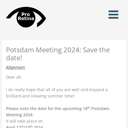
Zum
Inhalt
springen
Potsdam Meeting 2024: Save the
date!
Allgemein
Dear all,
I do really hope that all of you are well and enjoyed a
brilliant and relaxing summer time!
th
Please note the date for the upcoming 18
Potsdam-
Meeting 2024:
It will take place on
th
th
April 12
/13
2024