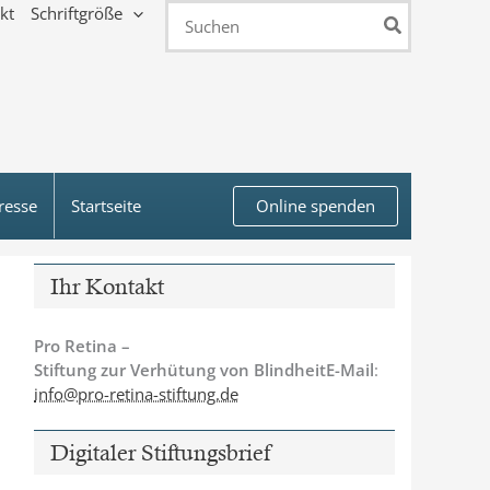
kt
Schriftgröße
Search
for:
resse
Startseite
Online spenden
Ihr Kontakt
Pro Retina –
Stiftung zur Verhütung von BlindheitE-Mail
:
info@pro-retina-stiftung.de
Digitaler Stiftungsbrief