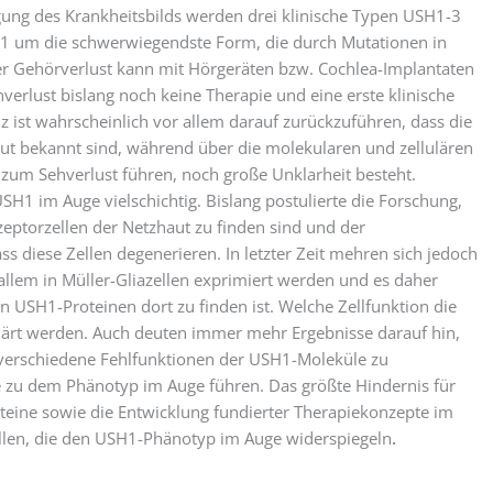
gung des Krankheitsbilds werden drei klinische Typen USH1-3
p-1 um die schwerwiegendste Form, die durch Mutationen in
r Gehörverlust kann mit Hörgeräten bzw. Cochlea-Implantaten
verlust bislang noch keine Therapie und eine erste klinische
 ist wahrscheinlich vor allem darauf zurückzuführen, dass die
ut bekannt sind, während über die molekularen und zellulären
 zum Sehverlust führen, noch große Unklarheit besteht.
SH1 im Auge vielschichtig. Bislang postulierte die Forschung,
eptorzellen der Netzhaut zu finden sind und der
s diese Zellen degenerieren. In letzter Zeit mehren sich jedoch
allem in Müller-Gliazellen exprimiert werden und es daher
n USH1-Proteinen dort zu finden ist. Welche Zellfunktion die
ärt werden. Auch deuten immer mehr Ergebnisse darauf hin,
 verschiedene Fehlfunktionen der USH1-Moleküle zu
e zu dem Phänotyp im Auge führen. Das größte Hindernis für
teine sowie die Entwicklung fundierter Therapiekonzepte im
llen, die den USH1-Phänotyp im Auge widerspiegeln
.