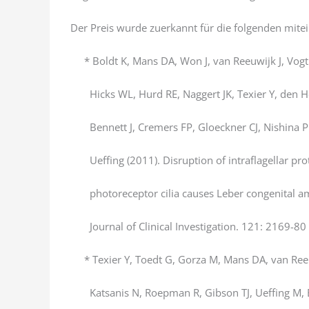
Der Preis wurde zuerkannt für die folgenden mite
* Boldt K, Mans DA, Won J, van Reeuwijk J, Vogt A
Hicks WL, Hurd RE, Naggert JK, Texier Y, den H
Bennett J, Cremers FP, Gloeckner CJ, Nishina 
Ueffing (2011). Disruption of intraflagellar prot
photoreceptor cilia causes Leber congenital a
Journal of Clinical Investigation. 121: 2169-80
* Texier Y, Toedt G, Gorza M, Mans DA, van Reeuwi
Katsanis N, Roepman R, Gibson TJ, Ueffing M, Bo