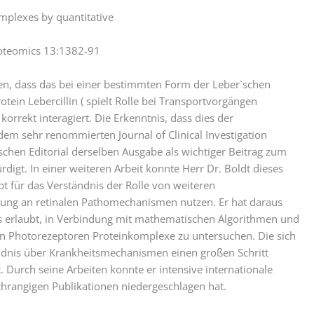
mplexes by quantitative
oteomics 13:1382-91
en, dass das bei einer bestimmten Form der Leber`schen
tein Lebercillin ( spielt Rolle bei Transportvorgängen
orrekt interagiert. Die Erkenntnis, dass dies der
em sehr renommierten Journal of Clinical Investigation
ischen Editorial derselben Ausgabe als wichtiger Beitrag zum
igt. In einer weiteren Arbeit konnte Herr Dr. Boldt dieses
t für das Verständnis der Rolle von weiteren
gung an retinalen Pathomechanismen nutzen. Er hat daraus
es erlaubt, in Verbindung mit mathematischen Algorithmen und
 Photorezeptoren Proteinkomplexe zu untersuchen. Die sich
ndnis über Krankheitsmechanismen einen großen Schritt
 Durch seine Arbeiten konnte er intensive internationale
hrangigen Publikationen niedergeschlagen hat.