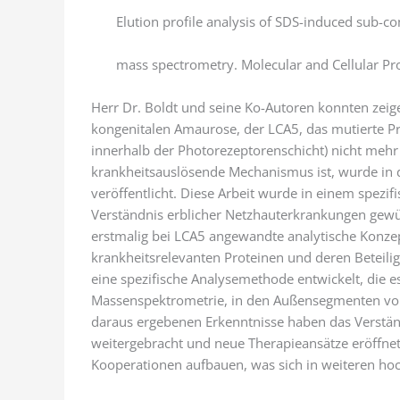
Elution profile analysis of SDS-induced sub-co
mass spectrometry. Molecular and Cellular Pr
Herr Dr. Boldt und seine Ko-Autoren konnten zeig
kongenitalen Amaurose, der LCA5, das mutierte Pro
innerhalb der Photorezeptorenschicht) nicht mehr k
krankheitsauslösende Mechanismus ist, wurde in d
veröffentlicht. Diese Arbeit wurde in einem spezif
Verständnis erblicher Netzhauterkrankungen gewürd
erstmalig bei LCA5 angewandte analytische Konzep
krankheitsrelevanten Proteinen und deren Beteili
eine spezifische Analysemethode entwickelt, die 
Massenspektrometrie, in den Außensegmenten von
daraus ergebenen Erkenntnisse haben das Verstä
weitergebracht und neue Therapieansätze eröffnet.
Kooperationen aufbauen, was sich in weiteren hoc