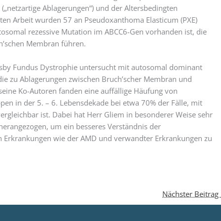
(„netzartige Ablagerungen“) und der Altersbedingten
rsten Arbeit wurden 57 an Pseudoxanthoma Elasticum (PXE)
utosomal rezessive Mutation im ABCC6-Gen vorhanden ist, die
uch’schen Membran führen.
orsby Fundus Dystrophie untersucht mit autosomal dominant
die zu Ablagerungen zwischen Bruch’scher Membran und
seine Ko-Autoren fanden eine auffällige Häufung von
pen in der 5. – 6. Lebensdekade bei etwa 70% der Fälle, mit
ergleichbar ist. Dabei hat Herr Gliem in besonderer Weise sehr
herangezogen, um ein besseres Verständnis der
len Erkrankungen wie der AMD und verwandter Erkrankungen zu
Nächster Beitrag