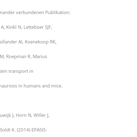
inander verbundenen Publikation:
, Kinkl N, Letteboer SJF,
ollander AI, Koenekoop RK,
PM, Roepman R, Marius
ein transport in
maurosis in humans and mice.
jk J, Horn N, Willer J,
ldt K. (2014) EPASIS: