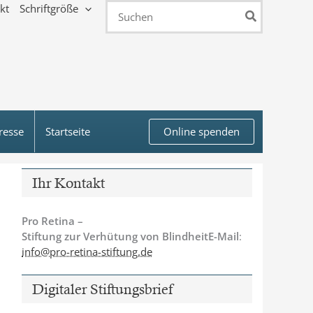
kt
Schriftgröße
Search
for:
resse
Startseite
Online spenden
Ihr Kontakt
Pro Retina –
Stiftung zur Verhütung von BlindheitE-Mail
:
info@pro-retina-stiftung.de
Digitaler Stiftungsbrief