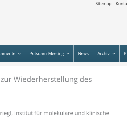
Sitemap
Konta
tamente
Potsdam-Meeting
News
Archiv
P
 zur Wiederherstellung des
iegl, Institut für molekulare und klinische