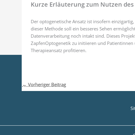
Kurze Erläuterung zum Nutzen des 
Der optogenetische Ansatz ist insofern einzigartig,
dieser Methode soll ein besseres Sehen ermöglich
Datenverarbeitung noch intakt sind. Dieses Projekt 
ZapfenOptogenetik zu initiieren und Patientinnen
Therapieansatz profitieren.
←
Vorheriger Beitrag
S