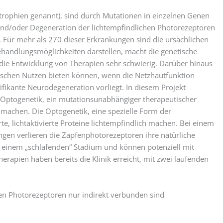
trophien genannt), sind durch Mutationen in einzelnen Genen
 und/oder Degeneration der lichtempfindlichen Photorezeptoren
. Für mehr als 270 dieser Erkrankungen sind die ursächlichen
andlungsmöglichkeiten darstellen, macht die genetische
die Entwicklung von Therapien sehr schwierig. Darüber hinaus
tischen Nutzen bieten können, wenn die Netzhautfunktion
ifikante Neurodegeneration vorliegt. In diesem Projekt
enOptogenetik, ein mutationsunabhängiger therapeutischer
u machen. Die Optogenetik, eine spezielle Form der
te, lichtaktivierte Proteine lichtempfindlich machen. Bei einem
gen verlieren die Zapfenphotorezeptoren ihre natürliche
n einem „schlafenden“ Stadium und können potenziell mit
erapien haben bereits die Klinik erreicht, mit zwei laufenden
nen Photorezeptoren nur indirekt verbunden sind