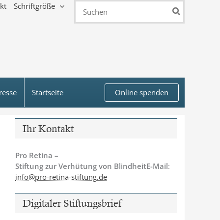
kt
Schriftgröße
Search
for:
resse
Startseite
Online spenden
Ihr Kontakt
Pro Retina –
Stiftung zur Verhütung von BlindheitE-Mail
:
info@pro-retina-stiftung.de
Digitaler Stiftungsbrief