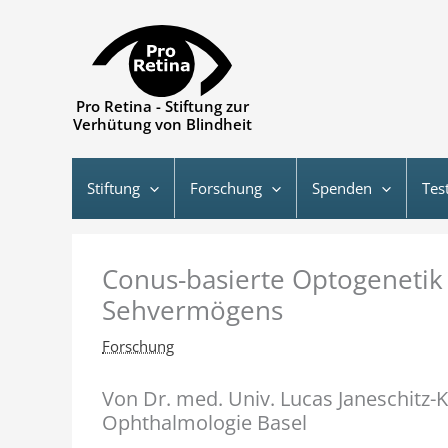
Zum
Inhalt
springen
Pro Retina - Stiftung zur
Verhütung von Blindheit
Stiftung
Forschung
Spenden
Tes
Conus-basierte Optogenetik
Sehvermögens
Forschung
Von Dr. med. Univ. Lucas Janeschitz-Kr
Ophthalmologie Basel