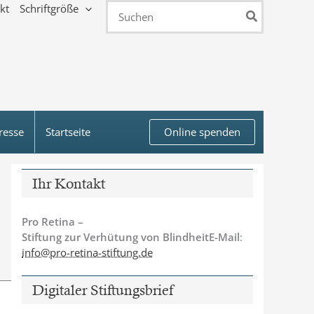
kt
Schriftgröße
Search
for:
resse
Startseite
Online spenden
Ihr Kontakt
Pro Retina –
Stiftung zur Verhütung von BlindheitE-Mail
:
info@pro-retina-stiftung.de
Digitaler Stiftungsbrief