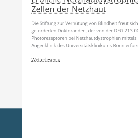
Zellen der Netzhaut
Die Stiftung zur Verhütung von Blindheit freut si
geförderten Doktoranden, der von der DFG 213.000
Photorezeptoren bei Netzhautdystrophien mittels 
Augenklinik des Universitätsklinikums Bonn erfors
Erbliche
Weiterlesen »
Netzhautdystrophien:
KI
untersucht
lichtempfindliche
Zellen
der
Netzhaut