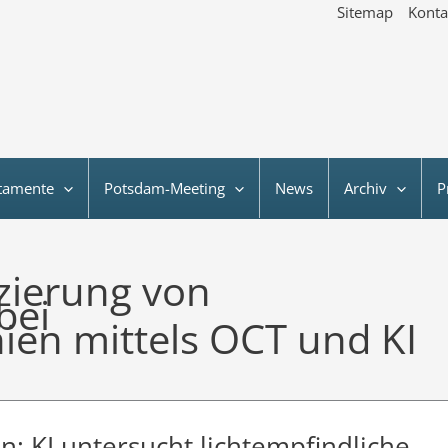
Sitemap
Konta
tamente
Potsdam-Meeting
News
Archiv
P
izierung von
bei
ien mittels OCT und KI
n: KI untersucht lichtempfindliche