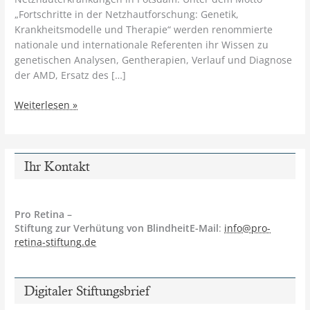
„Fortschritte in der Netzhautforschung: Genetik,
Krankheitsmodelle und Therapie“ werden renommierte
nationale und internationale Referenten ihr Wissen zu
genetischen Analysen, Gentherapien, Verlauf und Diagnose
der AMD, Ersatz des […]
Internationales
Weiterlesen »
Forschungskolloquium
zu
Netzhauterkrankungen
in
Ihr Kontakt
Potsdam
Pro Retina –
Stiftung zur Verhütung von BlindheitE-Mail
:
info@pro-
retina-stiftung.de
Digitaler Stiftungsbrief