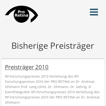
Zum
Inhalt
springen
Bisherige Preisträger
Preisträger 2010
RP-Forschungspreises 2010 Verleihung des RP-
Forschungspreises 2010 der PRO RETINA an Dr. Andreas
Ohlmann Prof. Lang (Ulm), Dr. Ohlmann, Dr. Gehrig, ©
Eventfotografen RP-Forschungspreises 2010 Verleihung des
RP-Forschungspreises 2010 der PRO RETINA an Dr. Andreas
Ohlmann