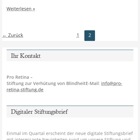
Preisträger
Weiterlesen »
2010
←
Zurück
1
2
Ihr Kontakt
Pro Retina –
Stiftung zur Verhütung von BlindheitE-Mail
:
info@pro-
retina-stiftung.de
Digitaler Stiftungsbrief
Einmal im Quartal erscheint der neue digitale Stiftungsbrief
mit interessante Neuigkeiten rund um unsere Stiftung und